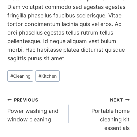
Diam volutpat commodo sed egestas egestas
fringilla phasellus faucibus scelerisque. Vitae
tortor condimentum lacinia quis vel eros. Ac
orci phasellus egestas tellus rutrum tellus
pellentesque. Id neque aliquam vestibulum
morbi. Hac habitasse platea dictumst quisque
sagittis purus sit amet.
Post
#
Cleaning
#
Kitchen
Tags:
Post
PREVIOUS
NEXT
Power washing and
Portable home
navigation
window cleaning
cleaning kit
essentials